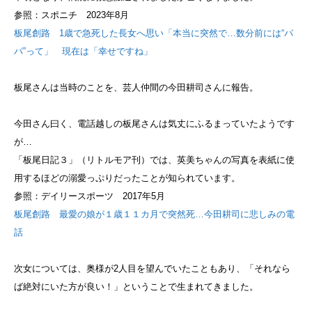
参照：スポニチ 2023年8月
板尾創路 1歳で急死した長女へ思い「本当に突然で…数分前には“パ
パ”って」 現在は「幸せですね」
板尾さんは当時のことを、芸人仲間の今田耕司さんに報告。
今田さん曰く、電話越しの板尾さんは気丈にふるまっていたようです
が…
「板尾日記３」（リトルモア刊）では、英美ちゃんの写真を表紙に使
用するほどの溺愛っぷりだったことが知られています。
参照：デイリースポーツ 2017年5月
板尾創路 最愛の娘が１歳１１カ月で突然死…今田耕司に悲しみの電
話
次女については、奥様が2人目を望んでいたこともあり、「それなら
ば絶対にいた方が良い！」ということで生まれてきました。