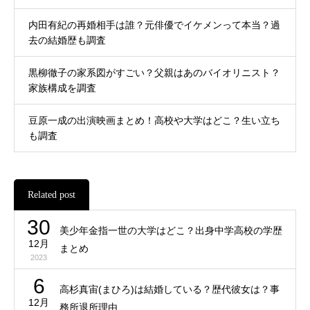
内田有紀の再婚相手は誰？元俳優でイケメンって本当？過
去の結婚歴も調査
黒柳徹子の家系図がすごい？父親はあのバイオリニスト？
家族構成を調査
豆原一成の出演映画まとめ！高校や大学はどこ？生い立ち
も調査
Related post
30
美少年金指一世の大学はどこ？出身中学高校の学歴
12月
まとめ
2023
6
高杉真宙(まひろ)は結婚している？歴代彼女は？事
12月
務所退所理由…