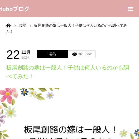
tuboブログ
ーム
芸能
板尾創路の嫁は一般人！子供は何人いるのかも調べてみ
花言葉
た！
プライバシーポリシー
22
12月
芸能
361 view
2024
Home
板尾創路の嫁は一般人！子供は何人いるのかも調
べてみた！
Sitemap
Contact Us
About Us