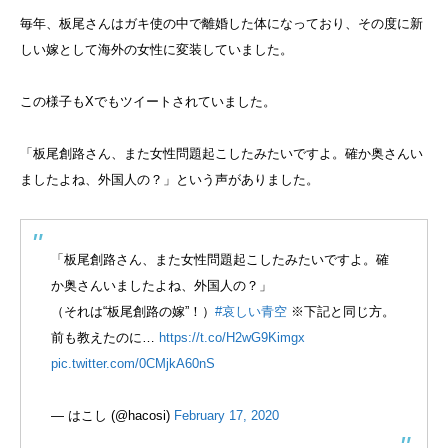
毎年、板尾さんはガキ使の中で離婚した体になっており、その度に新
しい嫁として海外の女性に変装していました。
この様子もXでもツイートされていました。
「板尾創路さん、また女性問題起こしたみたいですよ。確か奥さんい
ましたよね、外国人の？」という声がありました。
「板尾創路さん、また女性問題起こしたみたいですよ。確
か奥さんいましたよね、外国人の？」
（それは“板尾創路の嫁”！）
#哀しい青空
※下記と同じ方。
前も教えたのに…
https://t.co/H2wG9Kimgx
pic.twitter.com/0CMjkA60nS
— はこし (@hacosi)
February 17, 2020