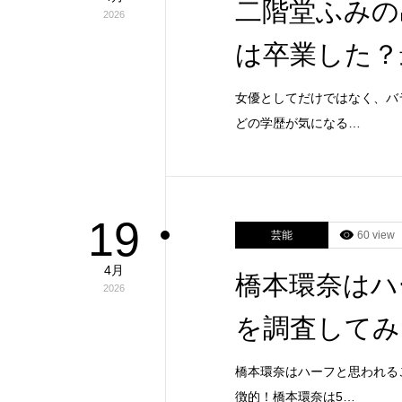
二階堂ふみの
2026
は卒業した？
女優としてだけではなく、バ
どの学歴が気になる…
19
芸能
60 view
4月
橋本環奈はハ
2026
を調査してみ
橋本環奈はハーフと思われる
徴的！橋本環奈は5…