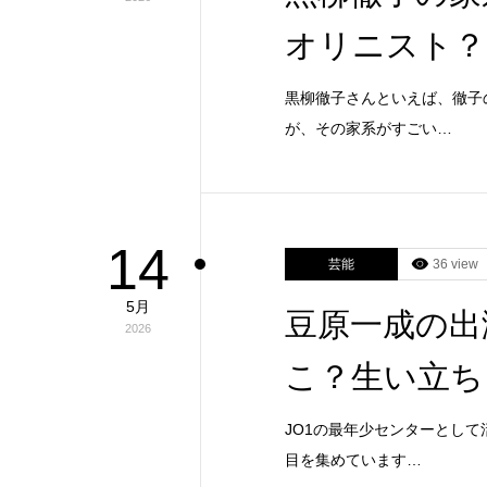
オリニスト？
黒柳徹子さんといえば、徹子
が、その家系がすごい…
14
芸能
36 view
5月
豆原一成の出
2026
こ？生い立ち
JO1の最年少センターとし
目を集めています…