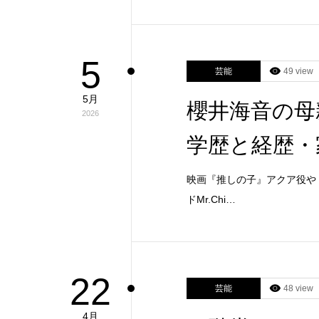
5
芸能
49 view
5月
櫻井海音の母
2026
学歴と経歴・
映画『推しの子』アクア役やド
ドMr.Chi…
22
芸能
48 view
4月