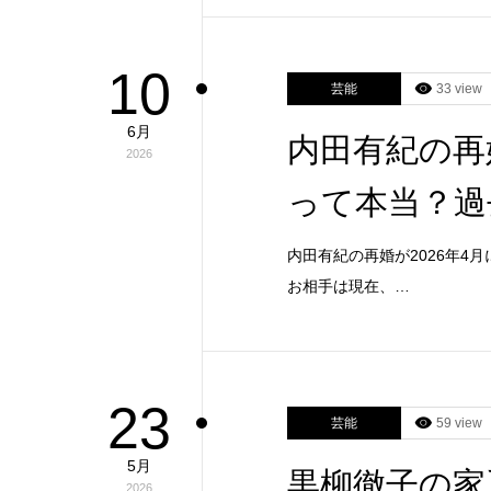
10
芸能
33 view
6月
内田有紀の再
2026
って本当？過
内田有紀の再婚が2026年
お相手は現在、…
23
芸能
59 view
5月
黒柳徹子の家
2026