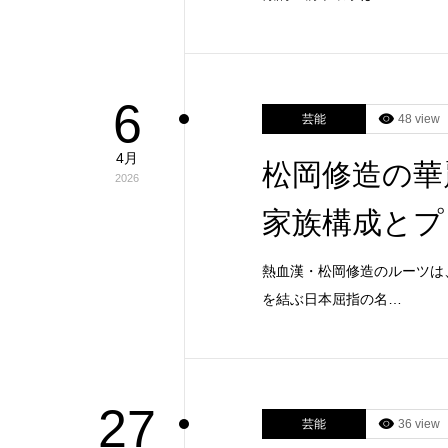
6
芸能
48 view
4月
松岡修造の華
2026
家族構成とプ
熱血漢・松岡修造のルーツは
を結ぶ日本屈指の名…
27
芸能
36 view