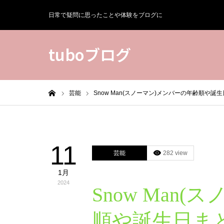
日常で疑問に思ったことや体験をブログに
tuboブログ
ホーム
芸能
Snow Man(スノーマン)メンバーの年齢順や誕
11
芸能
282 view
1月
2024
Snow Man
順や誕生日ま