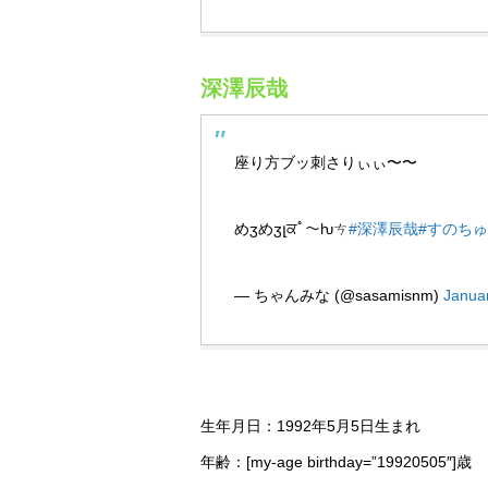
深澤辰哉
座り方ブッ刺さりぃぃ〜〜
めʒめʒլਕﾟ〜ƕㄘ
#深澤辰哉
#すのち
— ちゃんみな (@sasamisnm)
Janua
生年月日：1992年5月5日生まれ
年齢：[my-age birthday=”1992050