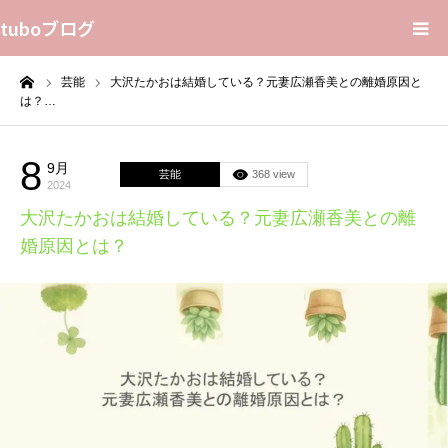
tuboブログ
ーム
芸能
大沢たかおは結婚している？元妻広瀬香美との離婚原因と
花言葉
は？…
プライバシーポリシー
8
9月
芸能
368 view
2024
Home
大沢たかおは結婚している？元妻広瀬香美との離
婚原因とは？
Sitemap
Contact Us
About Us