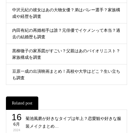
中沢元紀の彼女はあの大物女優？弟はバレー選手？家族構
成や経歴を調査
内田有紀の再婚相手は誰？元俳優でイケメンって本当？過
去の結婚歴も調査
黒柳徹子の家系図がすごい？父親はあのバイオリニスト？
家族構成を調査
豆原一成の出演映画まとめ！高校や大学はどこ？生い立ち
も調査
Related post
16
菊池風磨が好きなタイプは年上？恋愛観や好きな服
6月
装メイクまとめ…
2024