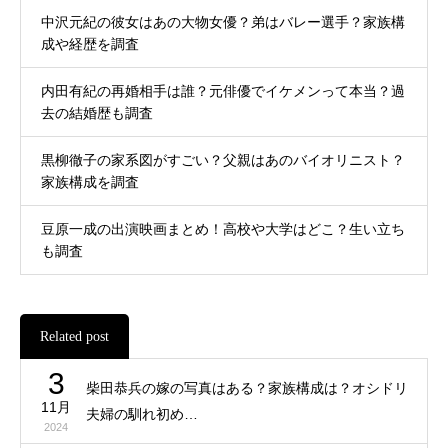
中沢元紀の彼女はあの大物女優？弟はバレー選手？家族構
成や経歴を調査
内田有紀の再婚相手は誰？元俳優でイケメンって本当？過
去の結婚歴も調査
黒柳徹子の家系図がすごい？父親はあのバイオリニスト？
家族構成を調査
豆原一成の出演映画まとめ！高校や大学はどこ？生い立ち
も調査
Related post
3
柴田恭兵の嫁の写真はある？家族構成は？オシドリ
11月
夫婦の馴れ初め…
2024