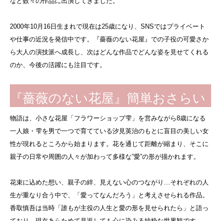
など数々の作品に出演してきました。
2000年10月16日生まれで現在は25歳になり、SNSではプライベート
や仕事の近況を発信中です。『薔薇のない花屋』での子役の可愛さか
ら大人の演技派へ成長し、次はどんな作品でどんな姿を見せてくれる
のか、今後の活躍にも注目です。
『薔薇のない花屋』簡単おさらい
物語は、小さな花屋「フラワーショップ雫」を営みながら8歳になる
一人娘・雫を男で一つで育てている汐見英治のもとに盲目の美しい女
性が現れるところから始まります。花を通じて距離が縮まり、そこに
親子の日常や周囲の人々が加わって多様な”愛”の形が描かれます。
花束に込めた想い、親子の絆、見えない心のつながり…それぞれの人
生が重なり合う中で、「愛ってなんだろう」と考えさせられる作品。
香取慎吾は当時「誰もが主役の人生と愛の形を見せられたら」と語っ
ており、現在あらためて見返しても心に染みる純粋な世界観です。