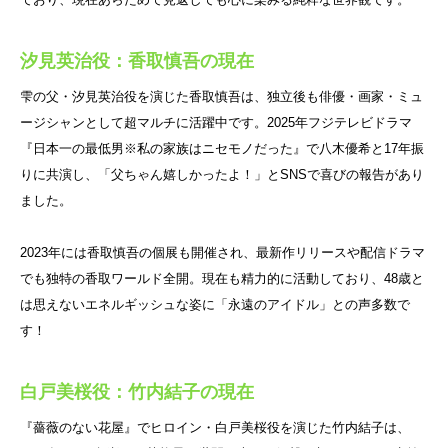
汐見英治役：香取慎吾の現在
雫の父・汐見英治役を演じた香取慎吾は、独立後も俳優・画家・ミュ
ージシャンとして超マルチに活躍中です。2025年フジテレビドラマ
『日本一の最低男※私の家族はニセモノだった』で八木優希と17年振
りに共演し、「父ちゃん嬉しかったよ！」とSNSで喜びの報告があり
ました。
2023年には香取慎吾の個展も開催され、最新作リリースや配信ドラマ
でも独特の香取ワールド全開。現在も精力的に活動しており、48歳と
は思えないエネルギッシュな姿に「永遠のアイドル」との声多数で
す！
白戸美桜役：竹内結子の現在
『薔薇のない花屋』でヒロイン・白戸美桜役を演じた竹内結子は、