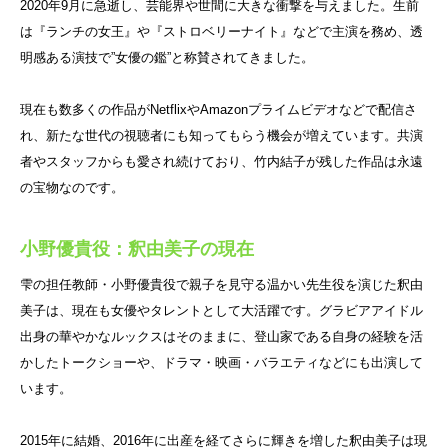
2020年9月に急逝し、芸能界や世間に大きな衝撃を与えました。生前
は『ランチの女王』や『ストロベリーナイト』などで主演を務め、透
明感ある演技で”女優の鑑”と称賛されてきました。
現在も数多くの作品がNetflixやAmazonプライムビデオなどで配信さ
れ、新たな世代の視聴者にも知ってもらう機会が増えています。共演
者やスタッフからも愛され続けており、竹内結子が残した作品は永遠
の宝物なのです。
小野優貴役：釈由美子の現在
雫の担任教師・小野優貴役で親子を見守る温かい先生役を演じた釈由
美子は、現在も女優やタレントとして大活躍です。グラビアアイドル
出身の華やかなルックスはそのままに、登山家である自身の経験を活
かしたトークショーや、ドラマ・映画・バラエティなどにも出演して
います。
2015年に結婚、2016年に出産を経てさらに輝きを増した釈由美子は現