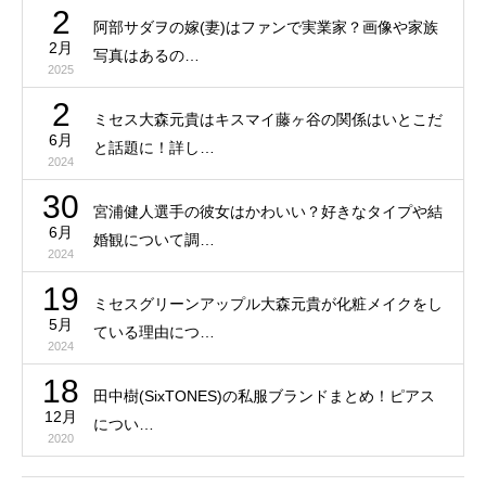
2
阿部サダヲの嫁(妻)はファンで実業家？画像や家族
2月
写真はあるの…
2025
2
ミセス大森元貴はキスマイ藤ヶ谷の関係はいとこだ
6月
と話題に！詳し…
2024
30
宮浦健人選手の彼女はかわいい？好きなタイプや結
6月
婚観について調…
2024
19
ミセスグリーンアップル大森元貴が化粧メイクをし
5月
ている理由につ…
2024
18
田中樹(SixTONES)の私服ブランドまとめ！ピアス
12月
につい…
2020