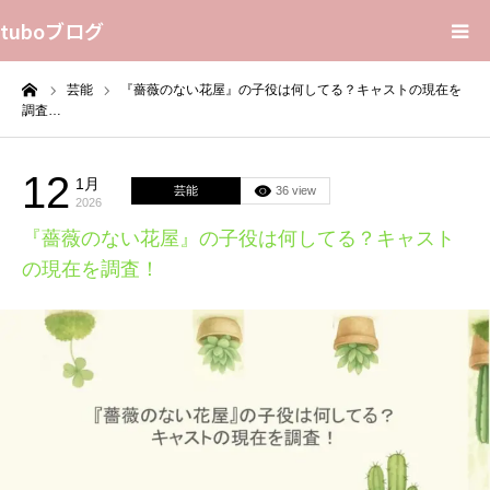
tuboブログ
ーム
芸能
『薔薇のない花屋』の子役は何してる？キャストの現在を
花言葉
調査…
プライバシーポリシー
12
1月
芸能
36 view
2026
Home
『薔薇のない花屋』の子役は何してる？キャスト
の現在を調査！
Sitemap
Contact Us
About Us