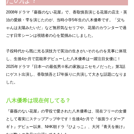
たのは？
2008年ドラマ『薔薇のない花屋』で、香取慎吾演じる花屋の店主・英
治の愛娘・雫を演じたのが、当時小学5年生の八木優希です。「父ち
ゃんは太陽みたいだ」など無邪気なセリフや、花屋のカウンターで過
ごす日常シーンは視聴者の心を鷲掴みにしました。
子役時代から既に光る演技力で英治の生きがいそのものを見事に体現
し、生後4か月で芸能界デビューした八木優希は一躍注目女優に！
2025年ドラマ『日本一の最低男※私の家族はニセモノだった』第3話
にゲスト出演し、香取慎吾と17年振りに共演して大きな話題になりま
した。
八木優希は現在何してる？
『薔薇のない花屋』の雫役で愛された八木優希は、現在フリーの女優
として着実にステップアップ中です！生後4か月で『仮面ライダーア
ギト』デビュー以来、NHK朝ドラ『ひよっこ』、大河『青天を衝け』