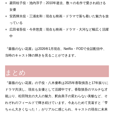
菱田桂子役・池内淳子：2010年逝去、数々の名作で愛され続ける
女優
安西輝夫役・三浦友和：現在も映画・ドラマで落ち着いた魅力を放
っている
広田省吾役・今井悠貴：現在も映画・ドラマ・大河など幅広く活躍
中
『薔薇のない花屋』は2026年1月現在、Netflix・FODで全話配信中、
当時のキャスト陣の輝きを見ることができます。
まとめ
『薔薇のない花屋』の子役・八木優希は2025年香取慎吾と17年振りに
ドラマ共演し、現在も女優として活躍中です。香取慎吾のマルチな才
能ぶり、松田翔太の大人の魅力、釈由美子の変わらない美貌など、そ
れぞれのフィールドで輝き続けています。今あらためて見返すと「雫
ちゃん大きくなった！」がリアルに感じられ、キャストの現在に未来