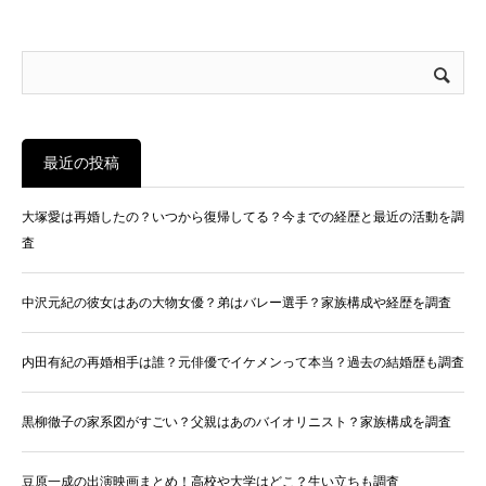
最近の投稿
大塚愛は再婚したの？いつから復帰してる？今までの経歴と最近の活動を調
査
中沢元紀の彼女はあの大物女優？弟はバレー選手？家族構成や経歴を調査
内田有紀の再婚相手は誰？元俳優でイケメンって本当？過去の結婚歴も調査
黒柳徹子の家系図がすごい？父親はあのバイオリニスト？家族構成を調査
豆原一成の出演映画まとめ！高校や大学はどこ？生い立ちも調査