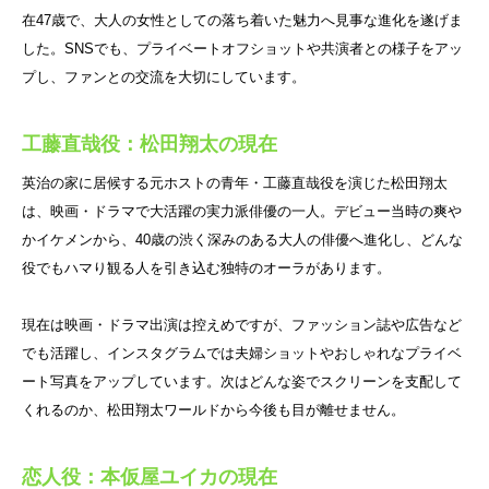
在47歳で、大人の女性としての落ち着いた魅力へ見事な進化を遂げま
した。SNSでも、プライベートオフショットや共演者との様子をアッ
プし、ファンとの交流を大切にしています。
工藤直哉役：松田翔太の現在
英治の家に居候する元ホストの青年・工藤直哉役を演じた松田翔太
は、映画・ドラマで大活躍の実力派俳優の一人。デビュー当時の爽や
かイケメンから、40歳の渋く深みのある大人の俳優へ進化し、どんな
役でもハマり観る人を引き込む独特のオーラがあります。
現在は映画・ドラマ出演は控えめですが、ファッション誌や広告など
でも活躍し、インスタグラムでは夫婦ショットやおしゃれなプライベ
ート写真をアップしています。次はどんな姿でスクリーンを支配して
くれるのか、松田翔太ワールドから今後も目が離せません。
恋人役：本仮屋ユイカの現在