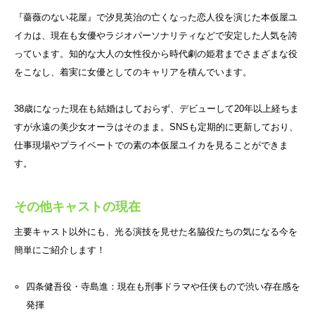
『薔薇のない花屋』で汐見英治の亡くなった恋人役を演じた本仮屋ユ
イカは、現在も女優やラジオパーソナリティなどで安定した人気を誇
っています。知的な大人の女性役から時代劇の姫君までさまざまな役
をこなし、着実に女優としてのキャリアを積んでいます。
38歳になった現在も結婚はしておらず、デビューして20年以上経ちま
すが永遠の美少女オーラはそのまま。SNSも定期的に更新しており、
仕事現場やプライベートでの素の本仮屋ユイカを見ることができま
す。
その他キャストの現在
主要キャスト以外にも、光る演技を見せた名脇役たちの気になる今を
簡単にご紹介します！
四条健吾役・寺島進：現在も刑事ドラマや任侠もので渋い存在感を
発揮