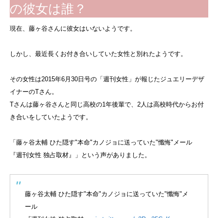
の彼女は誰？
現在、藤ヶ谷さんに彼女はいないようです。
しかし、最近長くお付き合いしていた女性と別れたようです。
その女性は2015年6月30日号の「週刊女性」が報じたジュエリーデザ
イナーのTさん。
Tさんは藤ヶ谷さんと同じ高校の1年後輩で、2人は高校時代からお付
き合いをしていたようです。
「藤ヶ谷太輔 ひた隠す"本命"カノジョに送っていた"懺悔"メール
『週刊女性 独占取材』」という声がありました。
藤ヶ谷太輔 ひた隠す"本命"カノジョに送っていた"懺悔"メ
ール