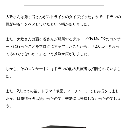
大政さんは藤ヶ谷さんがストライクのタイプだったようで、ドラマの
撮影中もベタベタしていたという噂がありました。
また、大政さんは藤ヶ谷さんが所属するグループKis-My-Ft2のコンサ
ートに行ったことをブログにアップしたことから、「2人は付き合っ
てるのではないか？」という推測が広がりました。
しかし、そのコンサートにはドラマの他の共演者も招待されていまし
た。
また、2人はその後、ドラマ「仮面ティーチャー」でも共演をしまし
たが、目撃情報等は無かったので、交際には発展しなかったのでしょ
う。