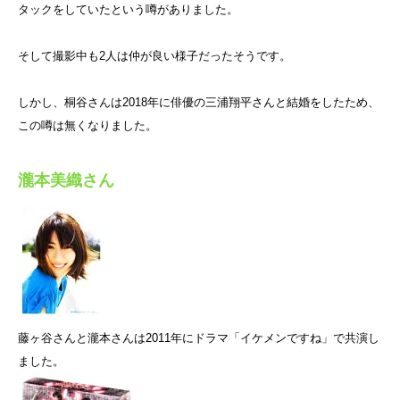
タックをしていたという噂がありました。
そして撮影中も2人は仲が良い様子だったそうです。
しかし、桐谷さんは2018年に俳優の三浦翔平さんと結婚をしたため、
この噂は無くなりました。
瀧本美織さん
藤ヶ谷さんと瀧本さんは2011年にドラマ「イケメンですね」で共演し
ました。