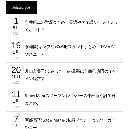
Related post
1
向井康二の学歴まとめ！英語やタイ語がペラペラっ
9月
てホント？
2024
19
永瀬廉(キンプリ)の私服ブランドまとめ！Tシャツ
1月
やスニーカー…
2021
20
舟山久美子(くみっきー)の旦那は年商〇億円のイケ
10月
メン経営者！…
2024
11
Snow Man(スノーマン)メンバーの年齢順や誕生日
1月
まとめ…
2024
7
阿部亮平(Snow Man)の私服ブランドは？パーカー
1月
やコー…