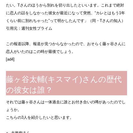
たい。Tさんのほうから別れを切り出したといいます。これまで絶対
に恋人の話をしなかった彼女が最近になって突然、“カレとはもう1年
くらい前に別れちゃった”って明かしたんです」（同・Tさんの知人）
引用元：週刊女性プライム
この報道以降、報道が見つからなかったので、おそらく藤ヶ谷さんに
恋人がいたのはこの時が最後でしょう。
[ad4]
藤ヶ谷太輔(キスマイ)さんの歴代
の彼女は誰？
それでは藤ヶ谷さんは一体過去に誰とお付き合いの噂があったのでし
ょうか。
こちらの3人を紹介したいと思います。
大政絢さん