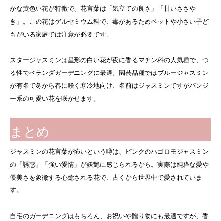
かな黄色い花が特徴で、花言葉は「気立ての良さ」「甘いささや
き」。この花はゲルセミウム科で、毒があるためペットや小さい子ど
もがいる家庭では注意が必要です。
スタージャスミンは星形の白い花が夜に香るマチン科の人気種で、つ
る性でベランダガーデニングに最適。園芸品種ではブルージャスミン
が有名で冬から春に咲く寒冷地向け、名前はジャスミンですがパンジ
ー系の可愛い花を咲かせます。
まとめ
ジャスミンの花言葉が怖いという噂は、ピンクのハゴロモジャスミン
の「誘惑」「強い愛情」が妖艶に感じられるから。実際は純粋な愛や
優美さを象徴する心癒される花で、古くから世界中で愛されていま
す。
自宅のガーデニングはもちろん、お祝いや贈り物にも最適ですが、香