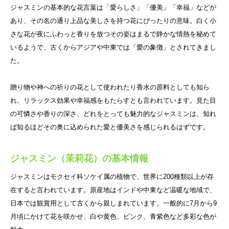
ジャスミンの基本的な花言葉は「愛らしさ」「優美」「幸福」などが
あり、その名の通り上品な美しさを持つ花にぴったりの意味。白く小
さな花が夜にふわっと香りを放つその姿はまるで静かな情熱を秘めて
いるようで、古くからアジアや中東では「愛の象徴」とされてきまし
た。
贈り物や神への祈りの花として使われたり香水の原料としても知ら
れ、リラックス効果や幸福感をもたらすとも言われています。見た目
の可憐さや香りの深さ、どれをとっても魅力的なジャスミンは、知れ
ば知るほどその奥に込められた愛と優美さを感じられるはずです。
ジャスミン（茉莉花）の基本情報
ジャスミンはモクセイ科ソケイ属の植物で、世界に200種類以上が存
在すると言われています。原産地はインドや中東など温暖な地域で、
日本では観賞用として古くから親しまれています。一般的に7月から9
月頃にかけて花を咲かせ、白や黄色、ピンク、青紫色など多彩な色が