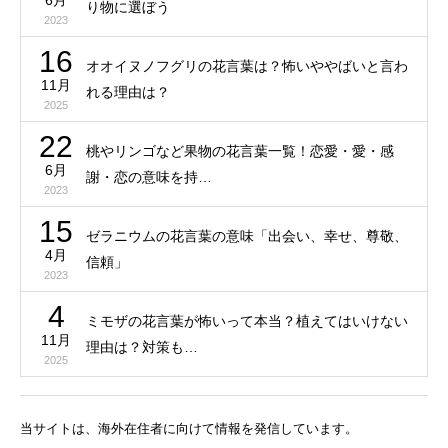
6月
り物に選ぼう
2023
16
オオイヌノフグリの花言葉は？怖いややばいと言わ
11月
れる理由は？
2025
22
桃やリンゴなど果物の花言葉一覧！恋愛・愛・感
6月
謝・恋の意味を持…
2023
15
ゼラニウムの花言葉の意味「出会い、幸せ、尊敬、
4月
信頼」
2023
4
ミモザの花言葉が怖いって本当？植えてはいけない
11月
理由は？対策も…
2025
当サイトは、海外在住者に向けて情報を発信しています。