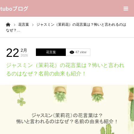
tuboブログ
ーム
花言葉
ジャスミン（茉莉花）の花言葉は？怖いと言われるのは
花言葉
なぜ？…
プライバシーポリシー
22
2月
花言葉
47 view
2026
Home
ジャスミン（茉莉花）の花言葉は？怖いと言われ
るのはなぜ？名前の由来も紹介！
Sitemap
Contact Us
About Us