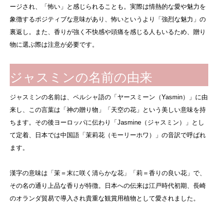
ージされ、「怖い」と感じられることも。実際は情熱的な愛や魅力を
象徴するポジティブな意味があり、怖いというより「強烈な魅力」の
裏返し。また、香りが強く不快感や頭痛を感じる人もいるため、贈り
物に選ぶ際は注意が必要です。
ジャスミンの名前の由来
ジャスミンの名前は、ペルシャ語の「ヤースミーン（Yasmin）」に由
来し、この言葉は「神の贈り物」「天空の花」という美しい意味を持
ちます。その後ヨーロッパに伝わり「Jasmine（ジャスミン）」とし
て定着、日本では中国語「茉莉花（モーリーホワ）」の音訳で呼ばれ
ます。
漢字の意味は「茉＝末に咲く清らかな花」「莉＝香りの良い花」で、
その名の通り上品な香りが特徴。日本への伝来は江戸時代初期、長崎
のオランダ貿易で導入され貴重な観賞用植物として愛されました。