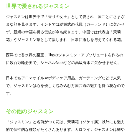
世界で愛されるジャスミン
ジャスミンは世界中で「香りの女王」として愛され、国ごとにさまざ
まな顔を見せます。インドでは結婚式の花冠（ガーランド）に欠かせ
ず、新婦の幸福を祈る伝統が今も続きます。中国では代表曲「茉莉
花」やジャスミン茶として親しまれ、日常に癒しを与えてくれる花。
西洋では香水界の至宝、1kgのジャスミン・アブソリュートを作るの
に数百万輪必要で、シャネルNo.5などの高級香水に欠かせません。
日本でもアロマオイルやボディケア用品、ガーデニングなどで人気
で、ジャスミンは心を優しく包み込む万国共通の魅力を持つ花なので
す。
その他のジャスミン
「ジャスミン」と名前がつく花は、茉莉花（ソケイ属）以外にも魅力
的で個性的な種類がたくさんあります。カロライナジャスミンは鮮や