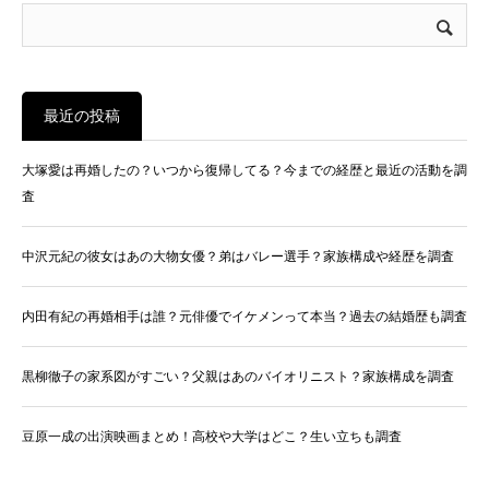
最近の投稿
大塚愛は再婚したの？いつから復帰してる？今までの経歴と最近の活動を調
査
中沢元紀の彼女はあの大物女優？弟はバレー選手？家族構成や経歴を調査
内田有紀の再婚相手は誰？元俳優でイケメンって本当？過去の結婚歴も調査
黒柳徹子の家系図がすごい？父親はあのバイオリニスト？家族構成を調査
豆原一成の出演映画まとめ！高校や大学はどこ？生い立ちも調査