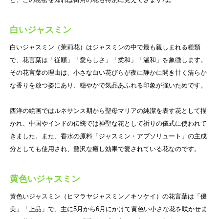
白いジャスミン
白いジャスミン（茉莉花）はジャスミンの中で最も親しまれる種類
で、花言葉は「従順」「愛らしさ」「柔和」「温和」を象徴します。
その花言葉の理由は、小さな白い花びらが夜に静かに開き甘く清らか
な香りを放つ姿にあり、穏やかで気品あふれる印象が強いためです。
西洋の絵画ではルネサンス期から聖母マリアの純潔を表す花として描
かれ、中国やインドの伝統では神聖な花として祈りの儀式に使われて
きました。また、香水の原料「ジャスミン・アブソリュート」の主成
分としても使用され、贅沢な癒し効果で愛されている花なのです。
黄色いジャスミン
黄色いジャスミン（ヒマラヤジャスミン／キソケイ）の花言葉は「優
美」「上品」で、主に5月から6月にかけて黄色い小さな花を咲かせま