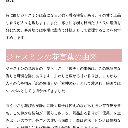
魅力。
特に白いジャスミンは夜になると強く香る性質があり、その甘く上品
な香りが人々を癒します。また、寒さには弱く日当たりの良い場所を
好むため、寒冷地では冬場は室内で鉢植えとして管理することをおす
すめします。
ジャスミンの花言葉の由来
ジャスミンの花言葉の「愛らしさ」「優美」の由来は、この魅惑的な
香りと可憐な姿にあります。ふわりと広がる甘い香りは、古くから
人々の心を掴み「恋の象徴」や「女神の花」として愛され、絵画では
シンボルとしても描かれてきました。
白く小さな花びらが静かに咲く様子は控えめながらも強い存在感を放
ち、この静かな情熱が「愛らしさ」を、気品ある香りが「優美」を生
み出したのです。色ごとの違いも面白く、白は純潔、ピンクは情熱な
ど、この秘密を知れば街角の花も特別に見えてきますね。