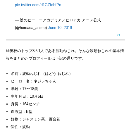
pic.twitter.com/d1GZfdbfPo
— 僕のヒーローアカデミア／ヒロアカ アニメ公式
(@heroaca_anime)
June 10, 2019
雄英校のトップ3の1人である波動ねじれ。そんな波動ねじれの基本情
報をまとめたプロフィールは下記の通りです。
名前：波動ねじれ（はどう ねじれ）
ヒーロー名：ネジレちゃん
年齢：17〜18歳
生年月日：10月6日
身長：164センチ
血液型：B型
好物：ジャスミン茶、百合花
個性：波動