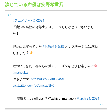
演じている声優は安野希世乃
#アニメジャパン2024
「魔法科高校の劣等生」ステージありがとうございまし
た！
密かに見守っていた
#お散歩お兄様
オンステージには感動
しました
近づいてきた、春からの第３シーズンをぜひお楽しみに
#mahouka
.❀きよの❀.
https://t.co/vMfIG045fF
pic.twitter.com/8Cemca53N0
— 安野希世乃 official (@Yaskiyo_manager)
March 24, 2024