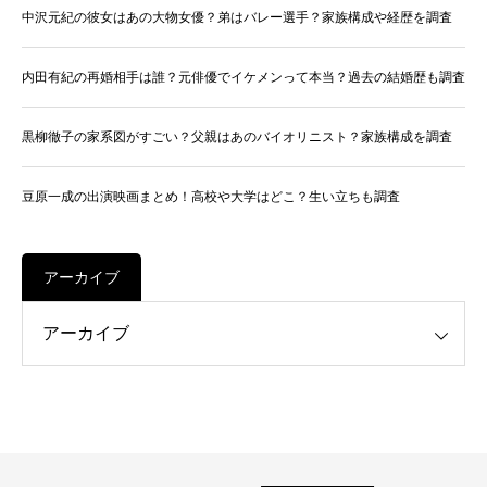
中沢元紀の彼女はあの大物女優？弟はバレー選手？家族構成や経歴を調査
内田有紀の再婚相手は誰？元俳優でイケメンって本当？過去の結婚歴も調査
黒柳徹子の家系図がすごい？父親はあのバイオリニスト？家族構成を調査
豆原一成の出演映画まとめ！高校や大学はどこ？生い立ちも調査
アーカイブ