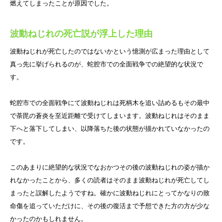
燃えてしまったことが原因でした。
波動ねじれの死亡説が浮上した理由
波動ねじれが死亡したのではないかという憶測が広まった理由として
真っ先に挙げられるのが、蛇腔市での全面戦争での絶望的な状況で
す。
蛇腔市での全面戦争にて波動ねじれは死柄木を追い詰めるもその最中
で荼毘の蒼炎を至近距離で受けてしまいます。波動ねじれはそのまま
下へと落下してしまい、以降落ちた後の状態が描かれていなかったの
です。
このあまりに絶望的な状況でなおかつその後の波動ねじれの姿が描か
れなかったことから、多くの読者はそのまま波動ねじれが死亡してし
まったと誤解したようですね。確かに波動ねじれにとってかなりの致
命傷を追っていただけに、その後の復活まで予想できた方の方が少な
かったのかもしれません。