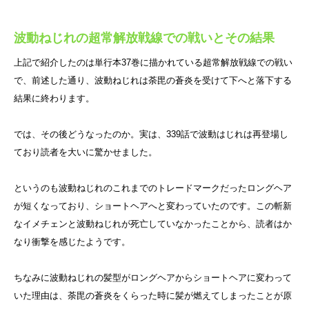
波動ねじれの超常解放戦線での戦いとその結果
上記で紹介したのは単行本37巻に描かれている超常解放戦線での戦い
で、前述した通り、波動ねじれは荼毘の蒼炎を受けて下へと落下する
結果に終わります。
では、その後どうなったのか。実は、339話で波動はじれは再登場し
ており読者を大いに驚かせました。
というのも波動ねじれのこれまでのトレードマークだったロングヘア
が短くなっており、ショートヘアへと変わっていたのです。この斬新
なイメチェンと波動ねじれが死亡していなかったことから、読者はか
なり衝撃を感じたようです。
ちなみに波動ねじれの髪型がロングヘアからショートヘアに変わって
いた理由は、荼毘の蒼炎をくらった時に髪が燃えてしまったことが原