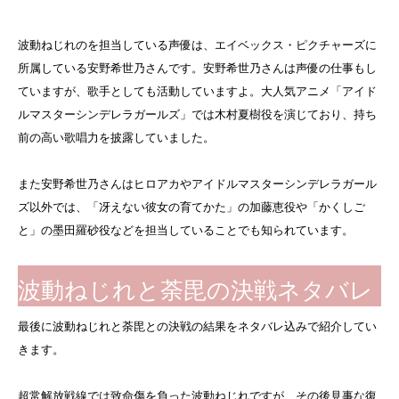
波動ねじれのを担当している声優は、エイベックス・ピクチャーズに
所属している安野希世乃さんです。安野希世乃さんは声優の仕事もし
ていますが、歌手としても活動していますよ。大人気アニメ「アイド
ルマスターシンデレラガールズ」では木村夏樹役を演じており、持ち
前の高い歌唱力を披露していました。
また安野希世乃さんはヒロアカやアイドルマスターシンデレラガール
ズ以外では、「冴えない彼女の育てかた」の加藤恵役や「かくしご
と」の墨田羅砂役などを担当していることでも知られています。
波動ねじれと荼毘の決戦ネタバレ
最後に波動ねじれと荼毘との決戦の結果をネタバレ込みで紹介してい
きます。
超常解放戦線では致命傷を負った波動ねじれですが、その後見事な復