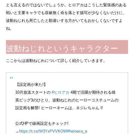
とも言えるのではないでしょうか。ヒロアカはこうした緊張感のある
戦いと主要キャラでも容赦無く命を落とす描写が少なくないだけに、
波動ねじれも死亡したと勘違いする方がいてもおかしくないですよ
ね。
波動ねじれというキャラクター
ここからは波動ねじれについて詳しく紹介していきます。
【設定画が来た!】
10月放送スタートの
#ヒロアカ
4期で活躍が期待される雄
英ビッグ3のひとり、波動ねじれのヒーローコスチュームの
設定画を解禁! ヒーローネームは、ネジレちゃん !!
公式HPで線画設定もチェック!
→
https://t.co/W3YxPVVKOW
#heroaca_a