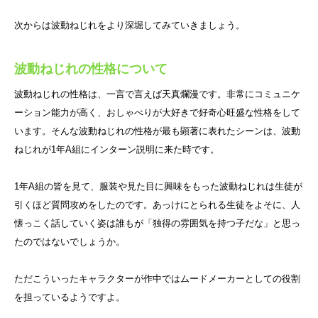
次からは波動ねじれをより深堀してみていきましょう。
波動ねじれの性格について
波動ねじれの性格は、一言で言えば天真爛漫です。非常にコミュニケ
ーション能力が高く、おしゃべりが大好きで好奇心旺盛な性格をして
います。そんな波動ねじれの性格が最も顕著に表れたシーンは、波動
ねじれが1年A組にインターン説明に来た時です。
1年A組の皆を見て、服装や見た目に興味をもった波動ねじれは生徒が
引くほど質問攻めをしたのです。あっけにとられる生徒をよそに、人
懐っこく話していく姿は誰もが「独得の雰囲気を持つ子だな」と思っ
たのではないでしょうか。
ただこういったキャラクターが作中ではムードメーカーとしての役割
を担っているようですよ。