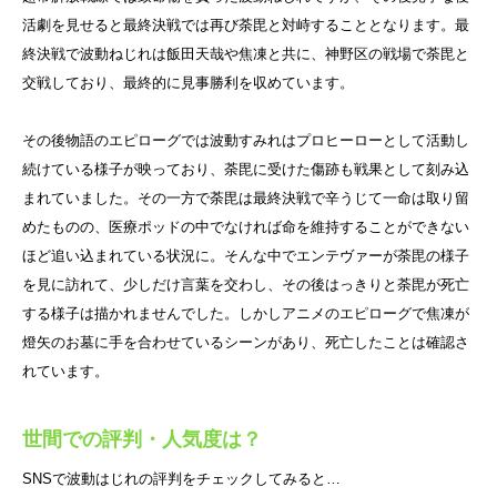
活劇を見せると最終決戦では再び荼毘と対峙することとなります。最
終決戦で波動ねじれは飯田天哉や焦凍と共に、神野区の戦場で荼毘と
交戦しており、最終的に見事勝利を収めています。
その後物語のエピローグでは波動すみれはプロヒーローとして活動し
続けている様子が映っており、荼毘に受けた傷跡も戦果として刻み込
まれていました。その一方で荼毘は最終決戦で辛うじて一命は取り留
めたものの、医療ポッドの中でなければ命を維持することができない
ほど追い込まれている状況に。そんな中でエンテヴァーが荼毘の様子
を見に訪れて、少しだけ言葉を交わし、その後はっきりと荼毘が死亡
する様子は描かれませんでした。しかしアニメのエピローグで焦凍が
燈矢のお墓に手を合わせているシーンがあり、死亡したことは確認さ
れています。
世間での評判・人気度は？
SNSで波動はじれの評判をチェックしてみると…