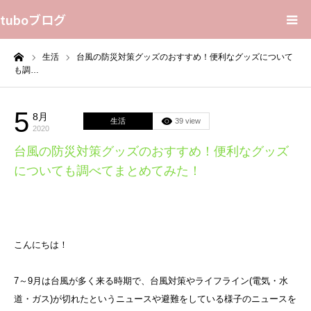
tuboブログ
ーム
生活
台風の防災対策グッズのおすすめ！便利なグッズについて
花言葉
も調…
プライバシーポリシー
5
8月
生活
39 view
2020
Home
台風の防災対策グッズのおすすめ！便利なグッズ
についても調べてまとめてみた！
Sitemap
Contact Us
こんにちは！
About Us
7～9月は台風が多く来る時期で、台風対策やライフライン(電気・水
道・ガス)が切れたというニュースや避難をしている様子のニュースを